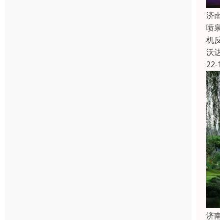
济
喷
机
沃
22-
济