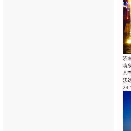
济
喷
具
沃
23-