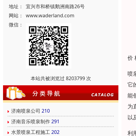
地址：
宜兴市和桥镇鹅洲南路26号
网站：
www.waderland.com
微信：
价
喷
本站共被浏览过 8203799 次
它
能
为
济南喷泉公司
210
以
济南音乐喷泉制作
291
水景喷泉工程施工
202
利