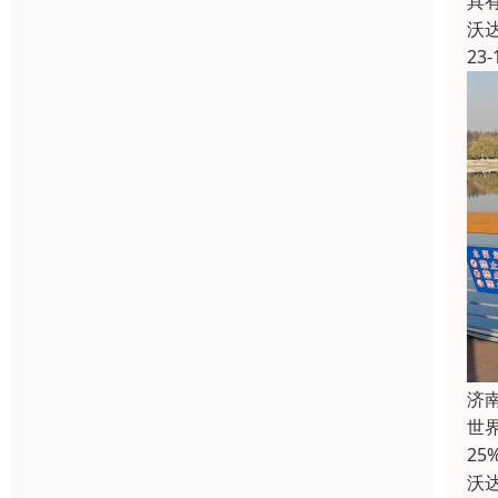
具
沃
23-
济
世界
2
沃