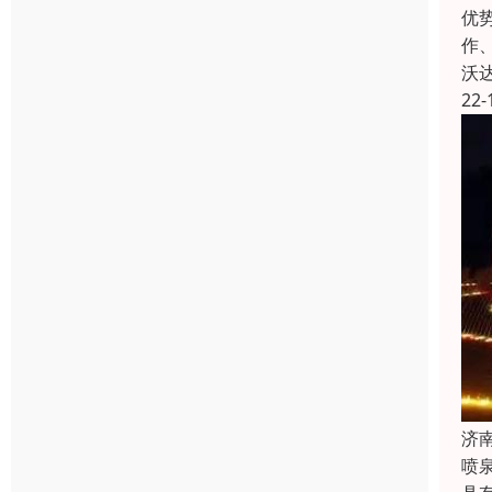
优
作
沃
22-
济
喷