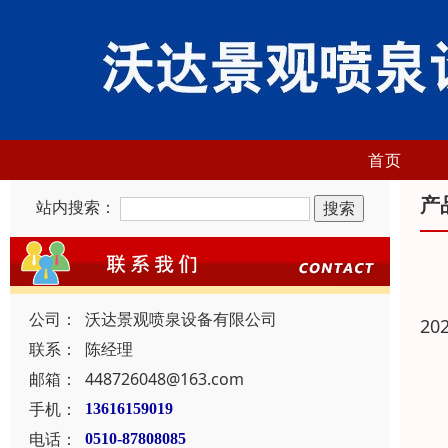
首页
产
站内搜索：
公司：
沃达景观喷泉设备有限公司
20
联系：
陈经理
邮箱：
448726048@163.com
手机：
13616159019
电话：
0510-87808085