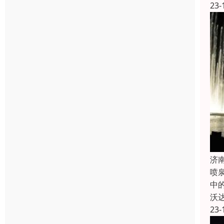
23-
济
喷
中
沃
23-