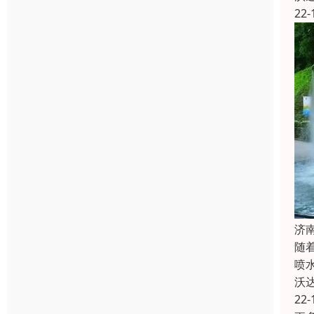
22-
济
随
喷
沃
22-