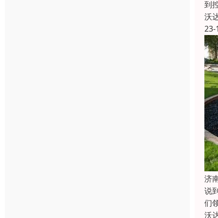
到
沃
23-
济
说
们
沃