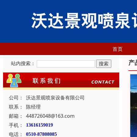
首页
产
站内搜索：
公司：
沃达景观喷泉设备有限公司
联系：
陈经理
邮箱：
448726048@163.com
手机：
13616159019
电话：
0510-87808085