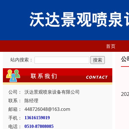
首页
公
站内搜索：
公司：
沃达景观喷泉设备有限公司
20
联系：
陈经理
邮箱：
448726048@163.com
手机：
13616159019
电话：
0510-87808085