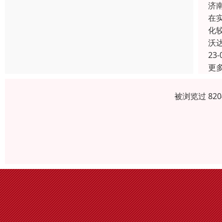
济
在
化
沃
23-
更
被浏览过 82