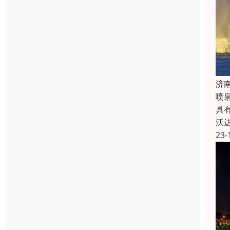
济
喷
具
沃
23-