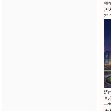
师
沃
22-
济
音
一
沃