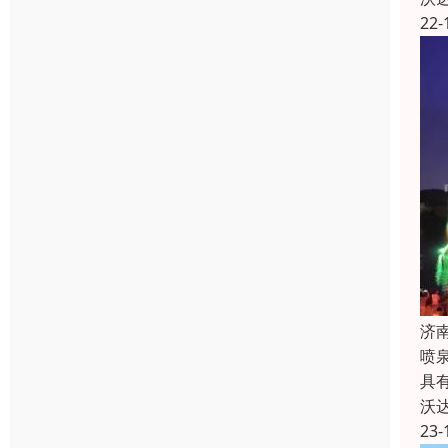
22-
济
喷
具
沃
23-