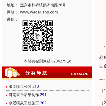
地址：
宜兴市和桥镇鹅洲南路26号
网站：
www.waderland.com
微信：
一
利
本站共被浏览过 8204279 次
适
二
济南喷泉公司
210
（
济南音乐喷泉制作
291
（
水景喷泉工程施工
202