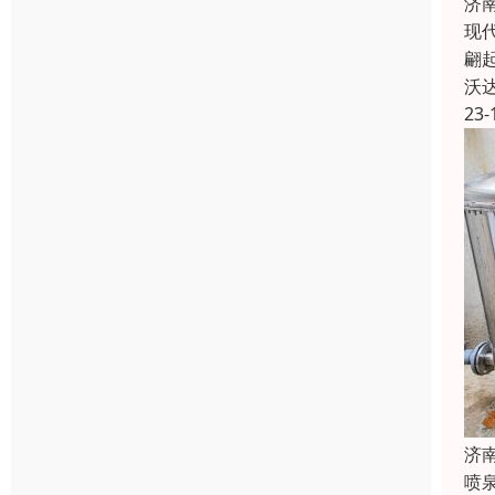
济
现
翩起
沃
23-
济
喷