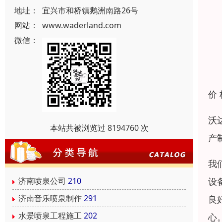
地址：
宜兴市和桥镇鹅洲南路26号
网站：
www.waderland.com
微信：
价
沃
本站共被浏览过 8194760 次
产
我
设
济南喷泉公司
210
济南音乐喷泉制作
291
良
水景喷泉工程施工
202
心