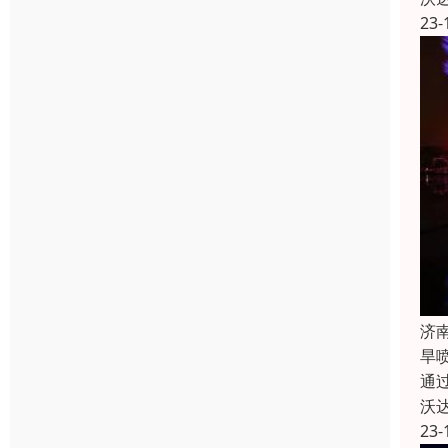
23-
济
旱
通
沃
23-