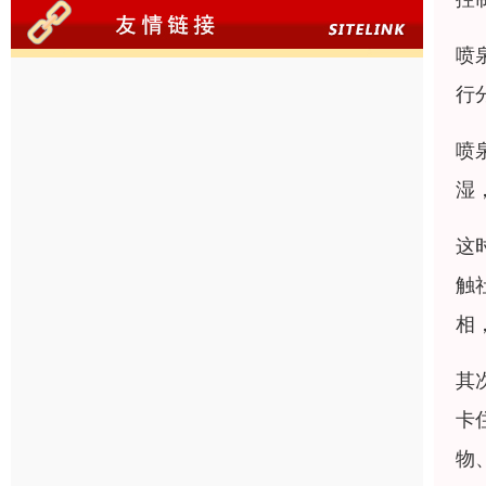
喷
行
喷
湿
这
触
相
其
卡
物