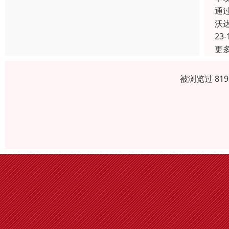
通
沃
23-
更
被浏览过 81