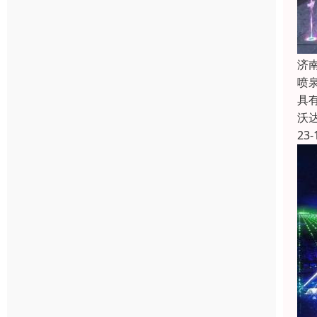
济
喷
具
沃
23-