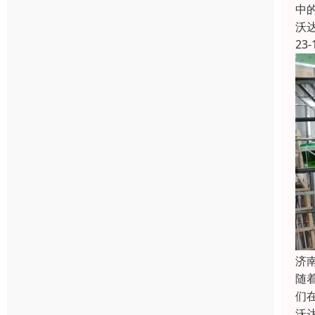
中
沃
23-
济
随
们
沃