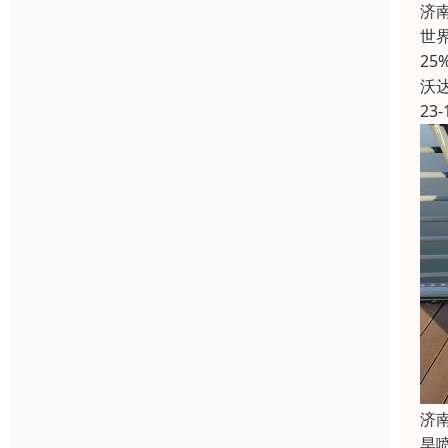
济
世界
2
沃
23-
济
旱