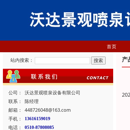
首页
产
站内搜索：
公司：
沃达景观喷泉设备有限公司
20
联系：
陈经理
邮箱：
448726048@163.com
手机：
13616159019
电话：
0510-87808085