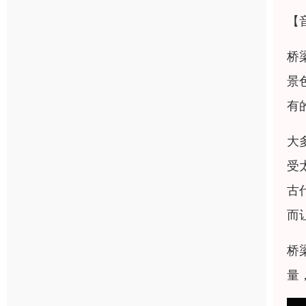
【
桥
景
有
大
受
古
而
桥
量