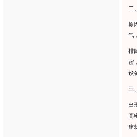
二
原
气
排
密
设
三
出
高
建