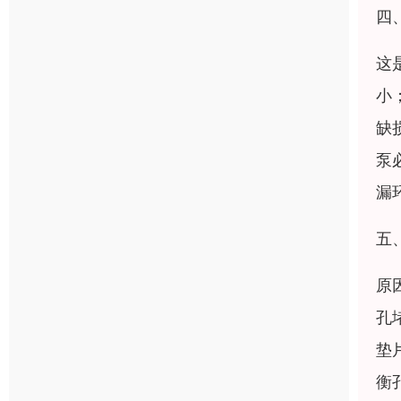
四
这
小
缺
泵
漏
五
原
孔
垫
衡